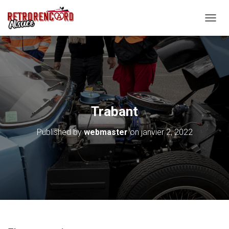
O
U
V
R
I
R
/
F
E
Trabant
R
M
Published by
webmaster
on
janvier 2, 2022
E
R
L
A
N
A
V
I
G
A