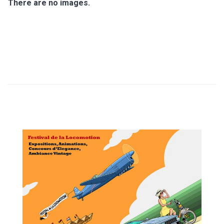
T
There are no images.
I
O
N