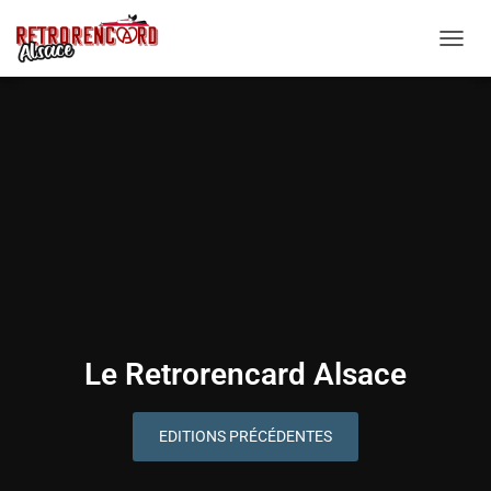
O
U
V
R
I
R
/
F
E
R
M
E
R
L
A
Le Retrorencard Alsace
N
A
V
I
EDITIONS PRÉCÉDENTES
G
A