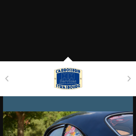
T
I
O
N