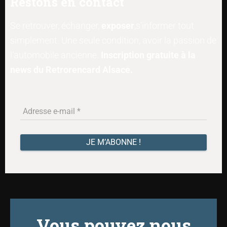
Restons en contact
Se retrouver, échanger,
exposer
,s’informer tout
simplement. Une seule condition, avoir la passion de
l’automobile ancienne.
Inscription gratuite à la
news du Retrorencard Alsace.
Vous pouvez nous