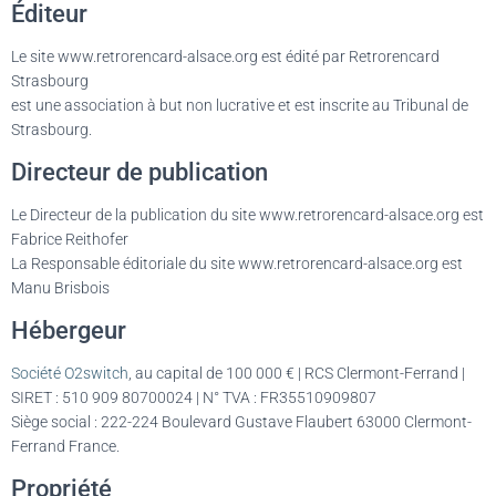
T
Éditeur
I
O
Le site www.retrorencard-alsace.org est édité par Retrorencard
N
Strasbourg
est une association à but non lucrative et est inscrite au Tribunal de
Strasbourg.
Directeur de publication
Le Directeur de la publication du site www.retrorencard-alsace.org est
Fabrice Reithofer
La Responsable éditoriale du site www.retrorencard-alsace.org est
Manu Brisbois
Hébergeur
Société O2switch
, au capital de 100 000 € | RCS Clermont-Ferrand |
SIRET : 510 909 80700024 | N° TVA : FR35510909807
Siège social : 222-224 Boulevard Gustave Flaubert 63000 Clermont-
Ferrand France.
Propriété