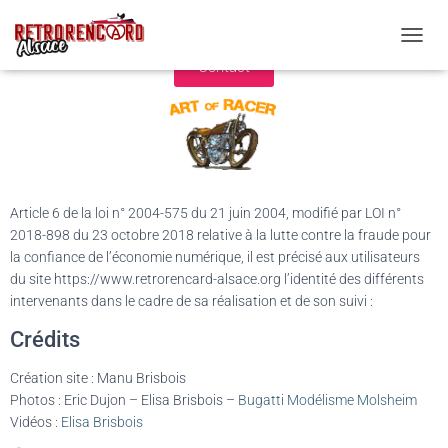
Le Retrorencard Alsace
O
Contact
U
V
R
I
R
/
F
E
Article 6 de la loi n° 2004-575 du 21 juin 2004, modifié par LOI n°
R
2018-898 du 23 octobre 2018 relative à la lutte contre la fraude pour
M
la confiance de l’économie numérique, il est précisé aux utilisateurs
E
R
du site https://www.retrorencard-alsace.org l’identité des différents
L
intervenants dans le cadre de sa réalisation et de son suivi :
A
Crédits
N
A
V
Création site : Manu Brisbois
I
Photos : Eric Dujon – Elisa Brisbois –
Bugatti Modélisme Molsheim
G
Vidéos :
Elisa Brisbois
A