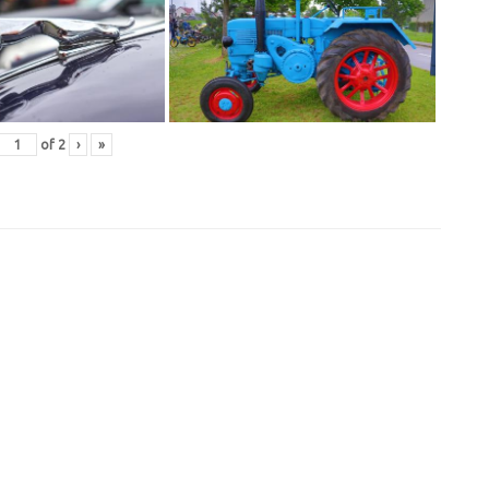
of
2
›
»