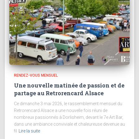
RENDEZ-VOUS MENSUEL
Une nouvelle matinée de passion et de
partage au Retrorencard Alsace
Ce dimanche 3 mai 2026, le rassemblement mensuel du
Retrorencard Alsace a une nouvelle fois réuni de
nombreux passionnés à Dorlisheim, devant le 7e Art Bar,
dans une ambiance conviviale et chaleureuse devenue au
fil
Lire la suite