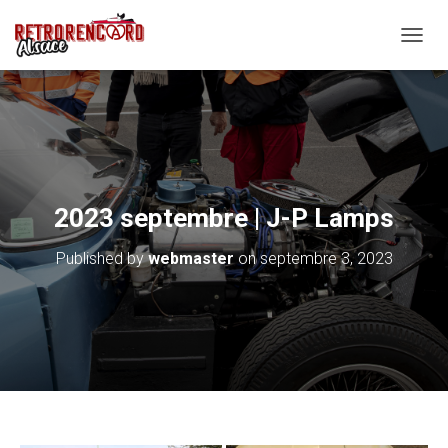
O
U
V
R
I
R
/
F
E
2023 septembre | J-P Lamps
R
M
Published by
webmaster
on
septembre 3, 2023
E
R
L
A
N
A
V
I
G
A