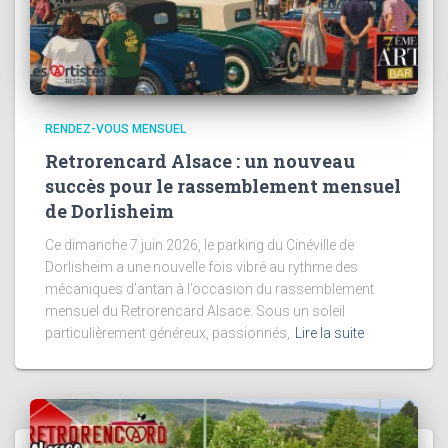
RENDEZ-VOUS MENSUEL
Retrorencard Alsace : un nouveau
succès pour le rassemblement mensuel
de Dorlisheim
Ce dimanche 7 juin 2026, le parking du Cinéville de
Dorlisheim a une nouvelle fois vibré au rythme des
mécaniques d’antan à l’occasion du rassemblement
mensuel du Retrorencard Alsace. Sous un soleil
particulièrement généreux, passionnés,
Lire la suite