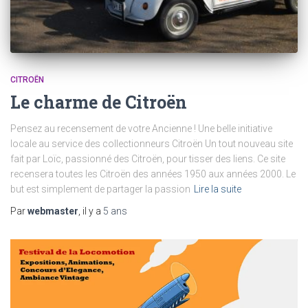
CITROËN
Le charme de Citroën
Pensez au recensement de votre Ancienne ! Une belle initiative
locale au service des collectionneurs Citroën Un tout nouveau site
fait par Loïc, passionné des Citroën, pour tisser des liens. Ce site
recensera toutes les Citroën des années 1950 aux années 2000. Le
but est simplement de partager la passion
Lire la suite
Par
webmaster
, il y a
5 ans