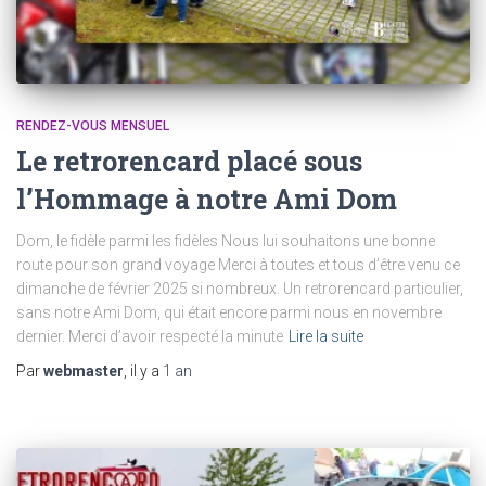
RENDEZ-VOUS MENSUEL
Le retrorencard placé sous
l’Hommage à notre Ami Dom
Dom, le fidèle parmi les fidèles Nous lui souhaitons une bonne
route pour son grand voyage Merci à toutes et tous d’être venu ce
dimanche de février 2025 si nombreux. Un retrorencard particulier,
sans notre Ami Dom, qui était encore parmi nous en novembre
dernier. Merci d’avoir respecté la minute
Lire la suite
Par
webmaster
, il y a
1 an