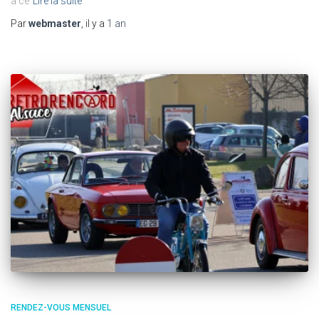
à ce
Lire la suite
Par
webmaster
, il y a
1 an
RENDEZ-VOUS MENSUEL