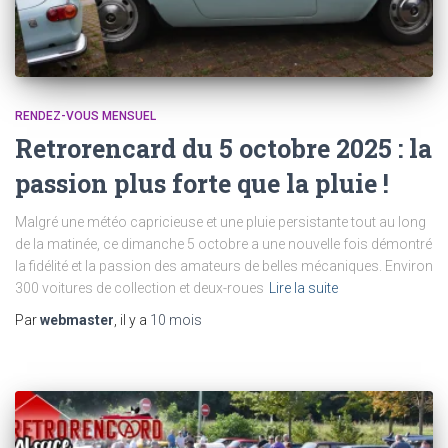
RENDEZ-VOUS MENSUEL
Retrorencard du 5 octobre 2025 : la
passion plus forte que la pluie !
Malgré une météo capricieuse et une pluie persistante tout au long
de la matinée, ce dimanche 5 octobre a une nouvelle fois démontré
la fidélité et la passion des amateurs de belles mécaniques. Environ
300 voitures de collection et deux-roues
Lire la suite
Par
webmaster
, il y a
10 mois