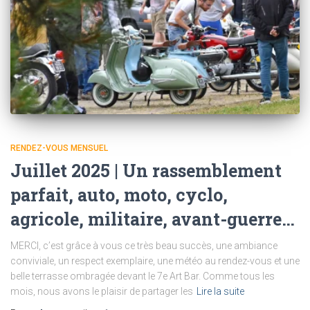
RENDEZ-VOUS MENSUEL
Juillet 2025 | Un rassemblement
parfait, auto, moto, cyclo,
agricole, militaire, avant-guerre…
MERCI, c’est grâce à vous ce très beau succès, une ambiance
conviviale, un respect exemplaire, une météo au rendez-vous et une
belle terrasse ombragée devant le 7e Art Bar. Comme tous les
mois, nous avons le plaisir de partager les
Lire la suite