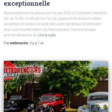
exceptionnelle
Rassemblement du dimanche 1er juin 2025 à Dorlisheim Devant le
bar du 7e Art, ce dimanche 1er juin, passionnés d’automobiles
anciennes et curieux se sont retrouvés nombreux à Dorlisheim
pour une nouvelle édition du Retrorencard. Comme chaque
premier dimanche du
Lire la suite
Par
webmaster
, il y a
1 an