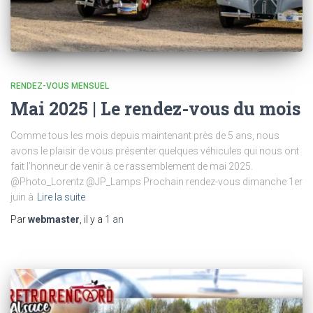
RENDEZ-VOUS MENSUEL
Mai 2025 | Le rendez-vous du mois
Comme tous les mois depuis maintenant près de 5 ans, nous
avons le plaisir de vous présenter quelques véhicules qui nous ont
fait l’honneur de venir à ce rassemblement de mai 2025.
@Photo_Lorentz @JP_Lamps Prochain rendez-vous dimanche 1er
juin à
Lire la suite
Par
webmaster
, il y a
1 an