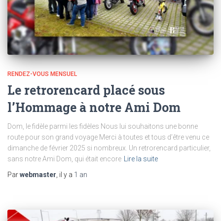
RENDEZ-VOUS MENSUEL
Le retrorencard placé sous
l’Hommage à notre Ami Dom
Dom, le fidèle parmi les fidèles Nous lui souhaitons une bonne
route pour son grand voyage Merci à toutes et tous d’être venu ce
dimanche de février 2025 si nombreux. Un retrorencard particulier,
sans notre Ami Dom, qui était encore
Lire la suite
Par
webmaster
, il y a
1 an