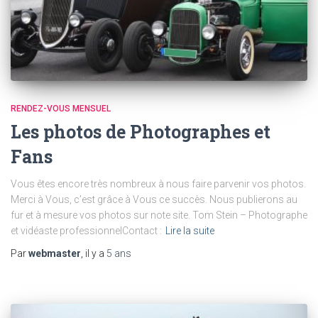
RENDEZ-VOUS MENSUEL
Les photos de Photographes et
Fans
Vous êtes encore très nombreux à nous faire parvenir vos photos.
Merci à Vous, c’est grâce à Vous ce succès. Nous publierons au
fur et à mesure vos photos sur note site. Tom Stein – Photographe
et vidéaste professionnelContact :
Lire la suite
Par
webmaster
, il y a
5 ans