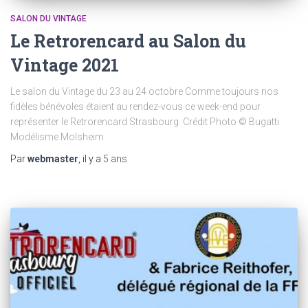
SALON DU VINTAGE
Le Retrorencard au Salon du
Vintage 2021
Le salon du Vintage du 23 au 24 octobre Comme toujours nos
fidèles bénévoles étaient au rendez-vous ce week-end pour
représenter le Retrorencard Strasbourg. Crédit Photo © Bugatti
Modélisme Molsheim
Par
webmaster
, il y a
5 ans