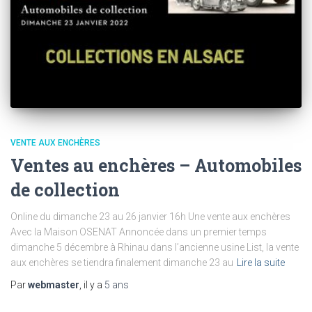
VENTE AUX ENCHÈRES
Ventes au enchères – Automobiles
de collection
Online du dimanche 23 au 26 janvier 16h Une vente aux enchères
Avec la Maison OSENAT Annoncée dans un premier temps
dimanche 5 décembre à Rhinau dans l’ancienne usine List, la vente
aux enchères se tiendra finalement dimanche 23 au
Lire la suite
Par
webmaster
, il y a
5 ans