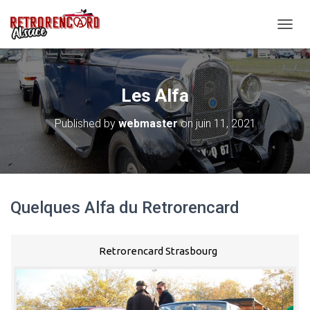
O
U
V
R
I
Les Alfa
R
/
Published by
webmaster
on
juin 11, 2021
F
E
R
M
E
R
Quelques Alfa du Retrorencard
L
A
N
A
Retrorencard Strasbourg
V
I
G
A