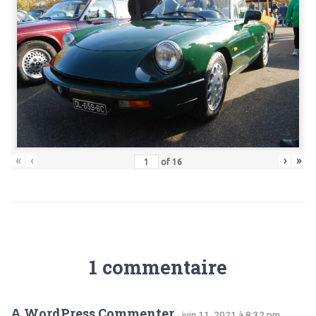
T
I
O
N
«
‹
›
»
of
16
1 commentaire
A WordPress Commenter
· juin 11, 2021 à 8:32 pm