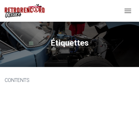
O
U
V
R
I
Étiquettes
R
/
F
E
R
M
CONTENTS
E
R
L
A
N
A
V
I
G
A