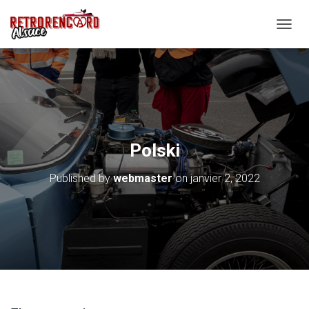
O
U
V
R
I
R
/
F
E
Polski
R
M
Published by
webmaster
on
janvier 2, 2022
E
R
L
A
N
A
V
I
G
A