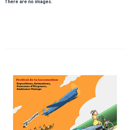
T
There are no images.
I
O
N