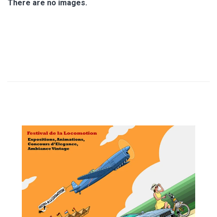
T
There are no images.
I
O
N