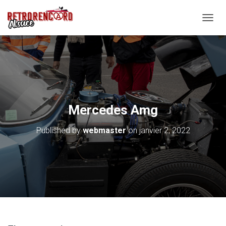
O
U
V
R
I
R
/
F
E
Mercedes Amg
R
M
Published by
webmaster
on
janvier 2, 2022
E
R
L
A
N
A
V
I
G
A