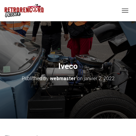
O
U
V
R
I
R
/
F
E
Iveco
R
M
Published by
webmaster
on
janvier 2, 2022
E
R
L
A
N
A
V
I
G
A