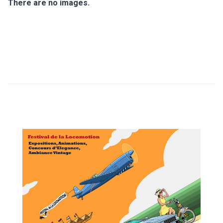
T
There are no images.
I
O
N