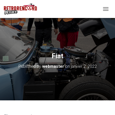
O
U
V
R
I
R
/
F
E
Fiat
R
M
Published by
webmaster
on
janvier 2, 2022
E
R
L
A
N
A
V
I
G
A