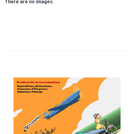
T
There are no images.
I
O
N