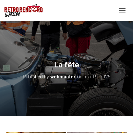
O
U
V
R
I
R
/
F
E
La fête
R
M
Published by
webmaster
on
mai 19, 2025
E
R
L
A
N
A
V
I
G
A