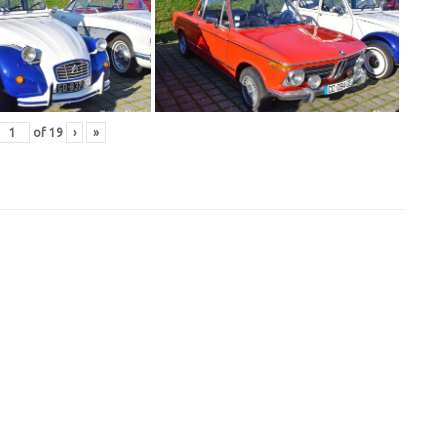
of
19
›
»