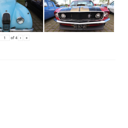
of
4
›
»