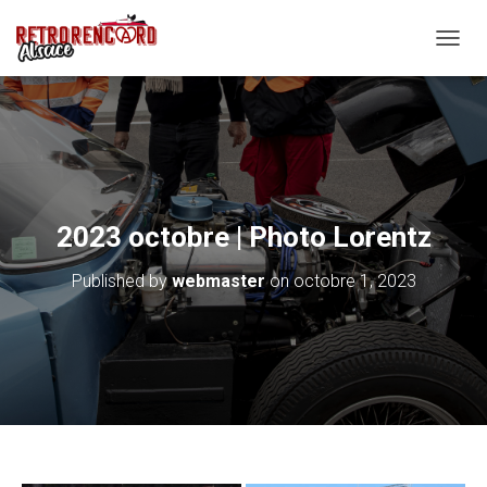
O
U
V
R
I
R
/
F
E
2023 octobre | Photo Lorentz
R
M
Published by
webmaster
on
octobre 1, 2023
E
R
L
A
N
A
V
I
G
A