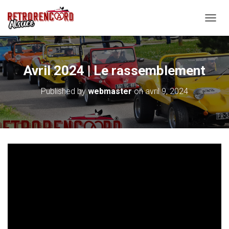
O
U
V
R
I
Avril 2024 | Le rassemblement
R
/
Published by
webmaster
on
avril 9, 2024
F
E
R
M
E
R
L
A
N
A
V
I
G
A