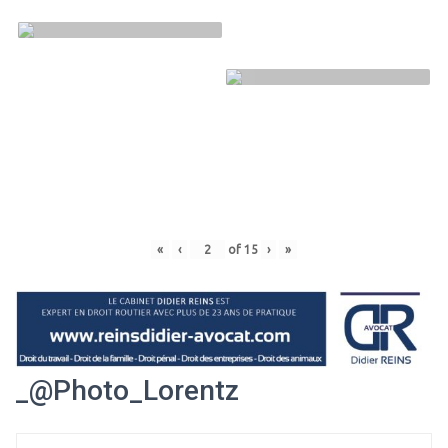
«
‹
of
15
›
»
_@Photo_Lorentz