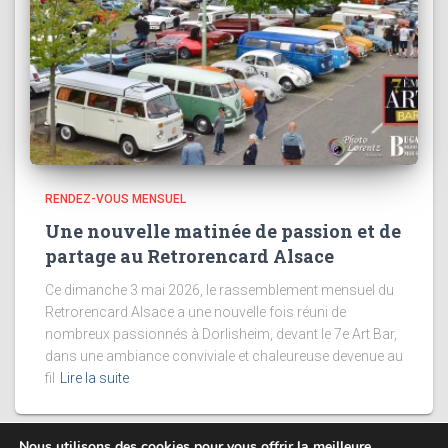
RENDEZ-VOUS MENSUEL
Une nouvelle matinée de passion et de
partage au Retrorencard Alsace
Ce dimanche 3 mai 2026, le rassemblement mensuel du
Retrorencard Alsace a une nouvelle fois réuni de
nombreux passionnés à Dorlisheim, devant le 7e Art Bar,
dans une ambiance conviviale et chaleureuse devenue au
fil
Lire la suite
Nous utilisons des cookies pour vous offrir la meilleure