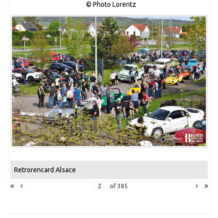
© Photo Lorentz
Retrorencard Alsace
«
‹
›
»
of
385