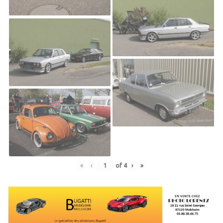
«
‹
of
4
›
»