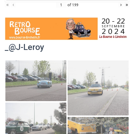
«
‹
›
»
of
199
_@J-Leroy