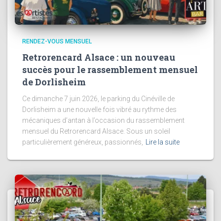
RENDEZ-VOUS MENSUEL
Retrorencard Alsace : un nouveau
succès pour le rassemblement mensuel
de Dorlisheim
Ce dimanche 7 juin 2026, le parking du Cinéville de
Dorlisheim a une nouvelle fois vibré au rythme des
mécaniques d’antan à l’occasion du rassemblement
mensuel du Retrorencard Alsace. Sous un soleil
particulièrement généreux, passionnés,
Lire la suite