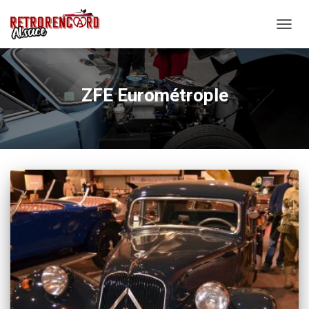
OUVRI
LA
NAVIG
ZFE Eurométrople