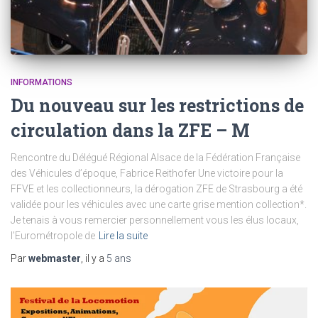
INFORMATIONS
Du nouveau sur les restrictions de
circulation dans la ZFE – M
Rencontre du Délégué Régional Alsace de la Fédération Française
des Véhicules d’époque, Fabrice Reithofer Une victoire pour la
FFVE et les collectionneurs, la dérogation ZFE de Strasbourg a été
validée pour les véhicules avec une carte grise mention collection*.
Je tenais à vous remercier personnellement vous les élus locaux,
l’Eurométropole de
Lire la suite
Par
webmaster
, il y a
5 ans