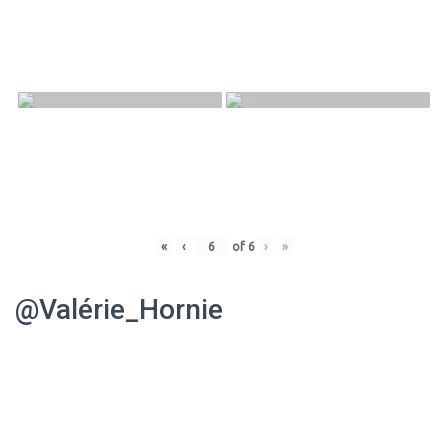
«
‹
of
6
›
»
@Valérie_Hornie