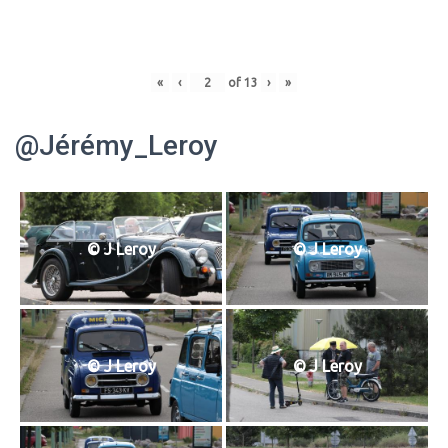
«
‹
of
13
›
»
@Jérémy_Leroy
© J Leroy
© J Leroy
© J Leroy
© J Leroy