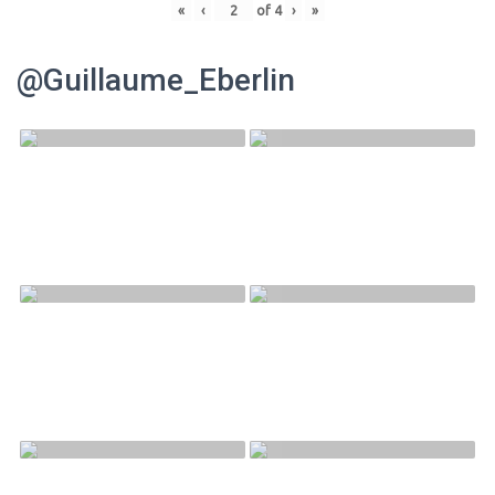
«
‹
of
4
›
»
@Guillaume_Eberlin