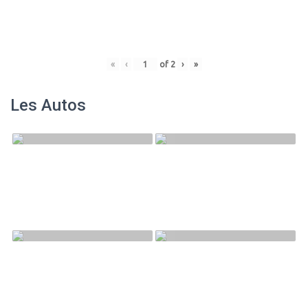
«
‹
of
2
›
»
Les Autos