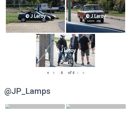
© J Leroy
© J Leroy
© J Leroy
«
‹
of
6
›
»
@JP_Lamps