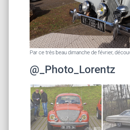
Par ce très beau dimanche de février, décou
@_Photo_Lorentz