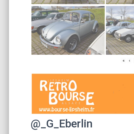
«
‹
@_G_Eberlin