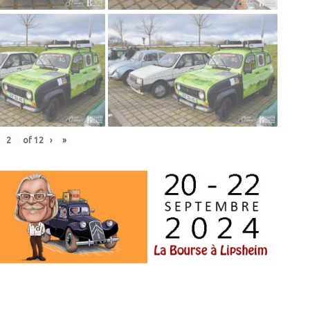
of
12
›
»