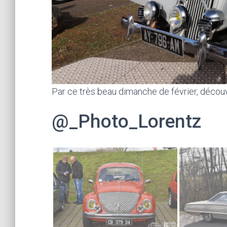
Par ce très beau dimanche de février, décou
@_Photo_Lorentz