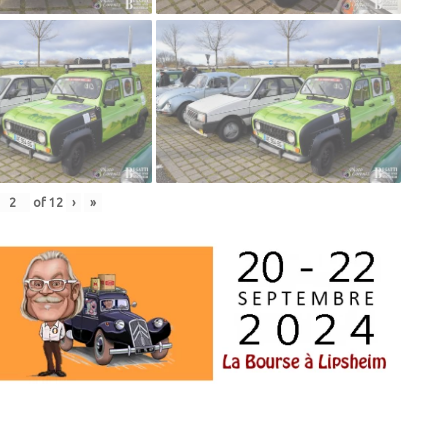
of
12
›
»