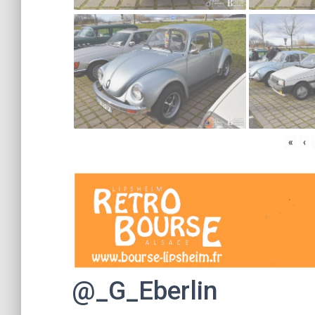
«
‹
@_G_Eberlin