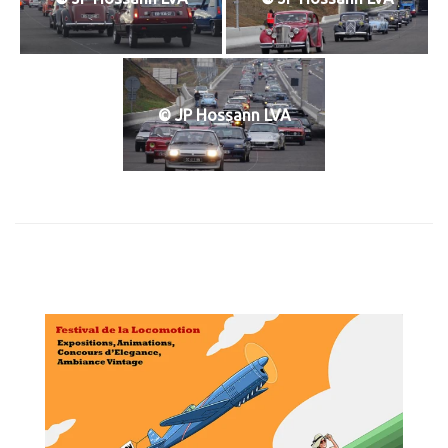
© JP Hossann LVA