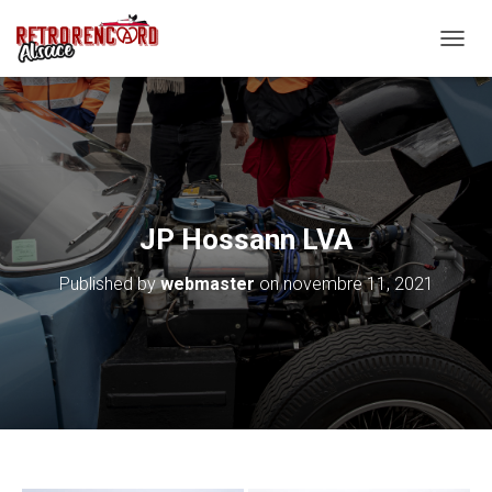
O
U
V
R
I
R
/
F
E
JP Hossann LVA
R
M
Published by
webmaster
on
novembre 11, 2021
E
R
L
A
N
A
V
I
G
A