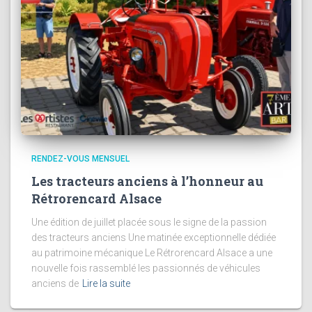
RENDEZ-VOUS MENSUEL
Les tracteurs anciens à l’honneur au
Rétrorencard Alsace
Une édition de juillet placée sous le signe de la passion
des tracteurs anciens Une matinée exceptionnelle dédiée
au patrimoine mécanique Le Rétrorencard Alsace a une
nouvelle fois rassemblé les passionnés de véhicules
anciens de
Lire la suite